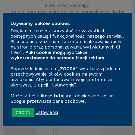
kursu stacjonarnego.
Zaletą tego typu szkoleń jest nieograniczona liczba
odtworzeń, dzięki czemu możesz powracać do
Używamy plików cookies
materiałów dowolną ilość razy o każdej porze!
Dzięki nim możesz korzystać ze wszystkich
Dodatkowym atutem tej metody jest bezpłatna
dostępnych usług i funkcjonalności naszego serwisu.
konsultacja z wykładowcą.
Pliki cookies służą nam także do analizowania ruchu
na stronie oraz personalizowania wyświetlanych Ci
treści.
Pliki cookie mogą być także
Sklep z multimediami
wykorzystywane do personalizacji reklam.
Poprzez kliknięcie na
„ZGODA”
wyrażasz zgodę na
przechowywanie plików cookies na swoim
urządzeniu. Aby dostosować swoje preferencje
skorzystaj z opcji „Ustawienia”.
Możesz też kliknąć
tutaj >>
i dowiedzieć się, jak
Google przetwarza dane osobowe.
Ustawienia
ZGODA